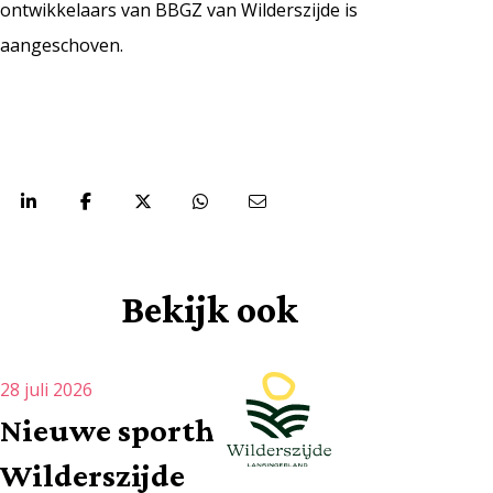
ontwikkelaars van BBGZ van Wilderszijde is
aangeschoven.
Deel via:
Bekijk ook
28 juli 2026
Nieuwe sporthal
Wilderszijde