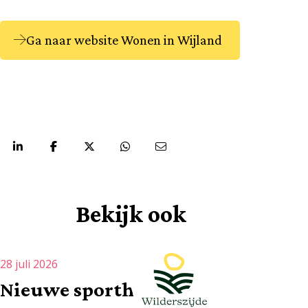
Ga naar website Wonen in Wijland
Deel via:
Bekijk ook
28 juli 2026
Nieuwe sporthal