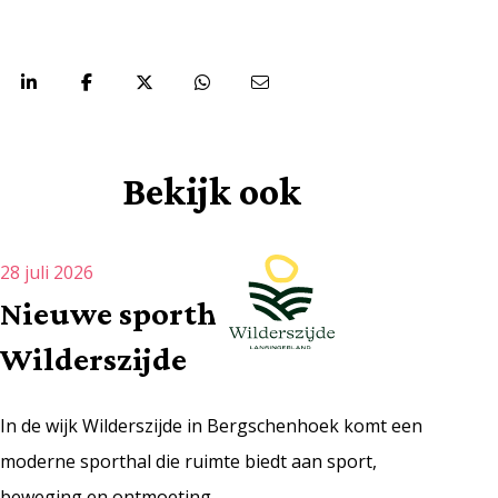
Deel via:
Bekijk ook
28 juli 2026
Nieuwe sporthal
Wilderszijde
In de wijk Wilderszijde in Bergschenhoek komt een
moderne sporthal die ruimte biedt aan sport,
beweging en ontmoeting.