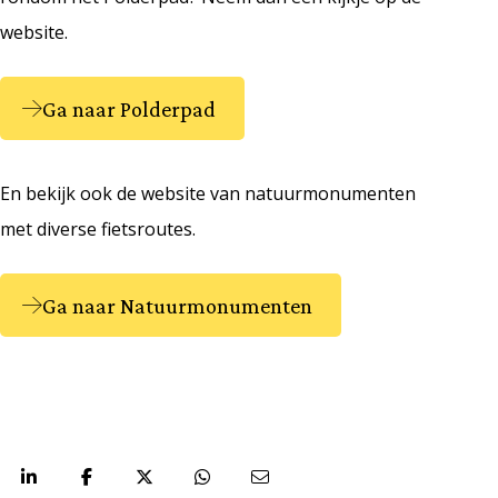
website.
Ga naar Polderpad
En bekijk ook de website van natuurmonumenten
met diverse fietsroutes.
Ga naar Natuurmonumenten
Deel via: