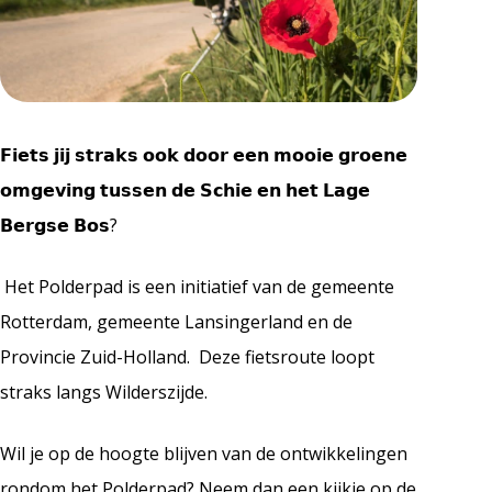
𝗙𝗶𝗲𝘁𝘀 𝗷𝗶𝗷 𝘀𝘁𝗿𝗮𝗸𝘀 𝗼𝗼𝗸 𝗱𝗼𝗼𝗿 𝗲𝗲𝗻 𝗺𝗼𝗼𝗶𝗲 𝗴𝗿𝗼𝗲𝗻𝗲
𝗼𝗺𝗴𝗲𝘃𝗶𝗻𝗴 𝘁𝘂𝘀𝘀𝗲𝗻 𝗱𝗲 𝗦𝗰𝗵𝗶𝗲 𝗲𝗻 𝗵𝗲𝘁 𝗟𝗮𝗴𝗲
𝗕𝗲𝗿𝗴𝘀𝗲 𝗕𝗼𝘀?
Het Polderpad is een initiatief van de gemeente
Rotterdam, gemeente Lansingerland en de
Provincie Zuid-Holland. Deze fietsroute loopt
straks langs Wilderszijde.
Wil je op de hoogte blijven van de ontwikkelingen
rondom het Polderpad? Neem dan een kijkje op de