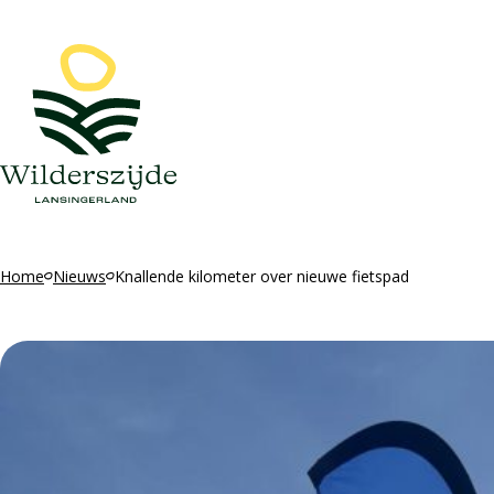
Ga naar de inhoud
Home
Nieuws
Knallende kilometer over nieuwe fietspad
Knallende kilome
nieuwe fietspad